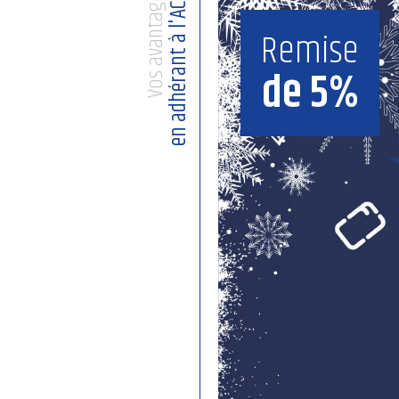
Vos avantages
en adhérant à l'ACEF
Remise
de 5%