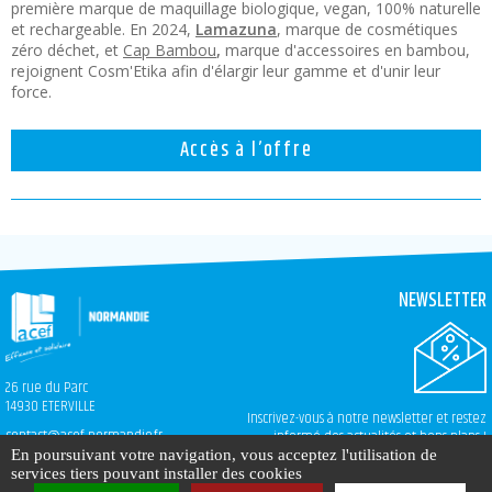
première marque de maquillage biologique, vegan, 100% naturelle
et rechargeable. En 2024,
Lamazuna
, marque de cosmétiques
zéro déchet, et
Cap Bambou
,
marque d'accessoires en bambou,
rejoignent Cosm'Etika afin d'élargir leur gamme et d'unir leur
force.
Accès à l’offre
NEWSLETTER
26 rue du Parc
14930 ETERVILLE
Inscrivez-vous à notre newsletter et restez
contact@acef-normandie.fr
informé des actualités et bons plans !
En poursuivant votre navigation, vous acceptez l'utilisation de
services tiers pouvant installer des cookies
Création
Mak2
© acef-normandie.fr 2026
Hébergement
MaSolutionWeb.com
Gestion des cookies