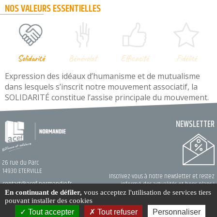
NOS VALEURS ESSENTIELLES
Solidarité
Bénévolat
Efficacité
Fidélité
Expression des idéaux d’humanisme et de mutualisme
dans lesquels s’inscrit notre mouvement associatif, la
SOLIDARITÉ constitue l’assise principale du mouvement.
NEWSLETTER
26 rue du Parc
14930 ETERVILLE
Inscrivez-vous à notre newsletter et restez
contact@acef-normandie.fr
informé des actualités et bons plans !
En continuant de défiler,
vous acceptez l'utilisation de services tiers
pouvant installer des cookies
Création
Mak2
© acef-normandie.fr 2026
Hébergement
MaSolutionWeb.com
Gestion des cookies
Tout accepter
Tout refuser
Personnaliser
Mentions légales