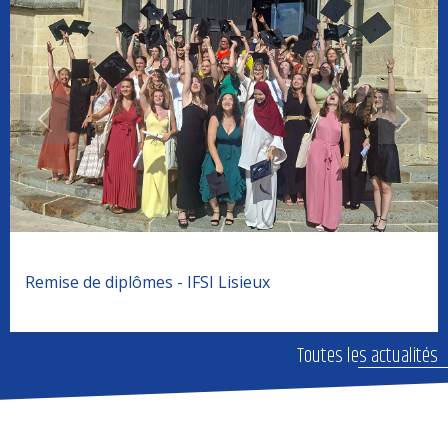
e de diplômes - IFSI Lisieux
Remis
Toutes les actualités