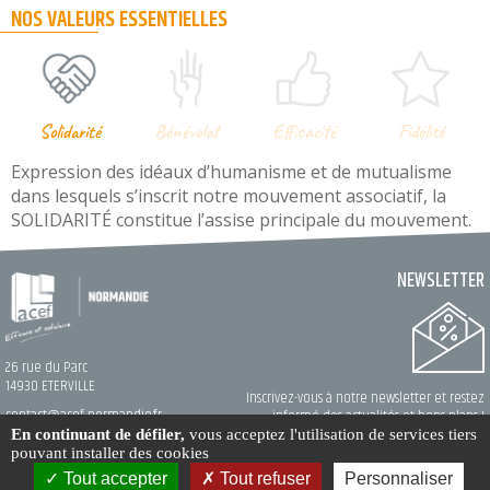
NOS VALEURS ESSENTIELLES
Solidarité
Bénévolat
Efficacité
Fidélité
Expression des idéaux d’humanisme et de mutualisme
dans lesquels s’inscrit notre mouvement associatif, la
SOLIDARITÉ constitue l’assise principale du mouvement.
NEWSLETTER
26 rue du Parc
14930 ETERVILLE
Inscrivez-vous à notre newsletter et restez
contact@acef-normandie.fr
informé des actualités et bons plans !
En continuant de défiler,
vous acceptez l'utilisation de services tiers
pouvant installer des cookies
Création
Mak2
© acef-normandie.fr 2026
Hébergement
MaSolutionWeb.com
Gestion des cookies
Tout accepter
Tout refuser
Personnaliser
Mentions légales